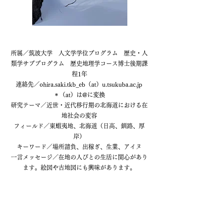
所属／筑波大学 人文学学位プログラム 歴史・人
類学サブプログラム 歴史地理学コース博士後期課
程1年
連絡先／ohira.saki.tkb_eb（at）u.tsukuba.ac.jp
＊（at）は@に変換
研究テーマ／近世・近代移行期の北海道における在
地社会の変容
フィールド／東蝦夷地、
北海道（日高、釧路、厚
岸）
キーワード／場所請負、出稼ぎ、生業、アイヌ
一言メッセージ／在地の人びとの生活に関心があり
ます。絵図や古地図にも興味があります。