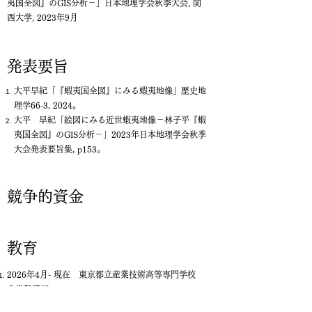
夷国全図』のGIS分析－」日本地理学会秋季大会, 関
西大学, 2023年9月
​​発表要旨
大平早紀「『蝦夷国全図』にみる蝦夷地像」歴史地
理学66-3, 2024。
大平 早紀「絵図にみる近世蝦夷地像－林子平『蝦
夷国全図』のGIS分析－」2023年日本地理学会秋季
大会発表要旨集, p153。
​競争的資金
​​教育
​2026年4月
- 現在 東京都立産業技術高等専門学校
非常勤講師
2026年度「第10回 歴史地理学サマーセミナー」