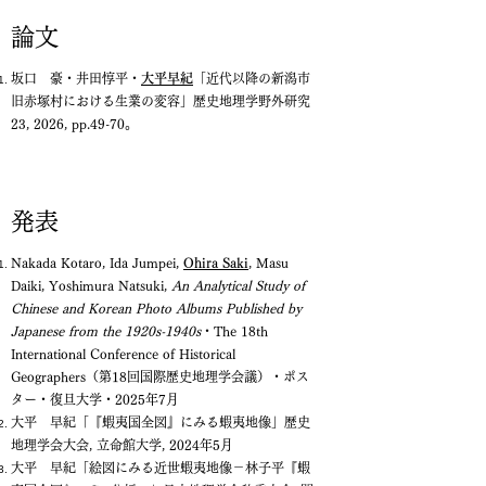
論文
坂口 豪・井田惇平
・
大平早紀
「近代以降の新潟市
旧赤塚村における生業の変容」歴史地理学野外研究
23, 2026, pp.49-70。
発表
Nakada Kotaro, Ida Jumpei,
Ohira Saki
,
Masu
Daiki
, Yoshimura Natsuki,
An Analytical Study of
Chinese and Korean Photo Albums Published by
Japanese from the 1920s-1940s
・The 18th
International Conference of Historical
Geographers（第18回国際歴史地理学会議）・ポス
ター・復旦大学​・2025年7月
大平 早紀「『蝦夷国全図』にみる蝦夷地像」歴史
地理学会大会, 立命館大学, 2024年5月
大平 早紀「絵図にみる近世蝦夷地像－林子平『蝦